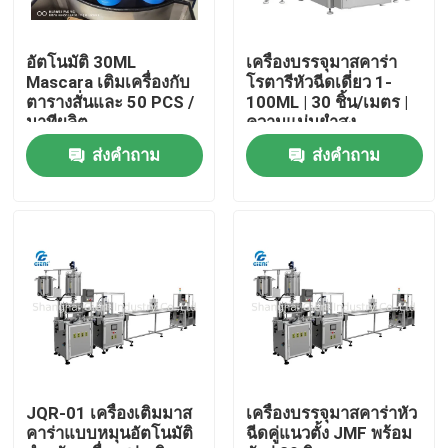
เกี่ยวกับเรา
อัตโนมัติ 30ML
เครื่องบรรจุมาสคาร่า
Mascara เติมเครื่องกับ
โรตารีหัวฉีดเดี่ยว 1-
ตารางสั่นและ 50 PCS /
100ML | 30 ชิ้น/เมตร |
ทัวร์โรงงาน
นาทีผลิต
ความแม่นยำสูง
ส่งคำถาม
ส่งคำถาม
การควบคุมคุณภาพ
ติดต่อเรา
ข่าว
กรณี
JQR-01 เครื่องเติมมาส
เครื่องบรรจุมาสคาร่าหัว
คาร่าแบบหมุนอัตโนมัติ
ฉีดคู่แนวตั้ง JMF พร้อม
บล็อก