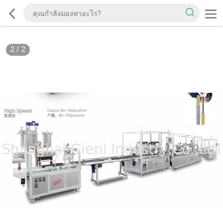
2
/
2