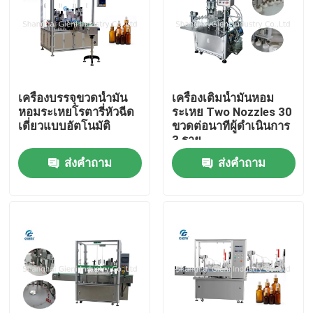
เครื่องบรรจุขวดน้ำมัน
เครื่องเติมน้ำมันหอม
หอมระเหยโรตารี่หัวฉีด
ระเหย Two Nozzles 30
เดี่ยวแบบอัตโนมัติ
ขวดต่อนาทีผู้ดำเนินการ
3 ราย
ส่งคำถาม
ส่งคำถาม
บ้าน
สินค้า
วิดีโอ