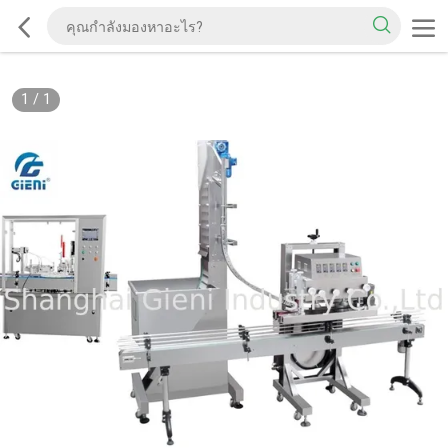
1
/
1