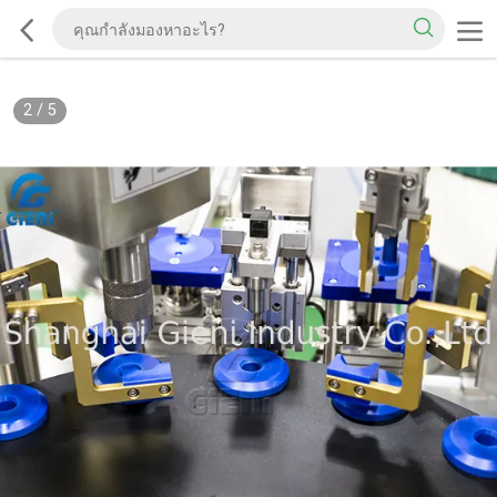
2
/
5