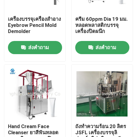
เกี่ยวกับเรา
เครื่องบรรจุเครื่องสำอาง
ครีม 60ppm Dia 19 มม.
Eyebrow Pencil Mold
หลอดพลาสติกบรรจุ
Demolder
เครื่องปิดผนึก
ทัวร์โรงงาน
ส่งคำถาม
ส่งคำถาม
การควบคุมคุณภาพ
ติดต่อเรา
ข่าว
กรณี
Hand Cream Face
ถังทำความร้อน 20 ลิตร
Cleanser ยาสีฟันหลอด
JSFL เครื่องบรรจุลิ
บล็อก