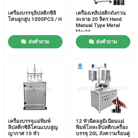
เครื่องบรรจุลิปสติกซิลิ
เครื่องเทลิปสติกถังกวน
เกี่ยวกับเรา
โคนลูกสูบ 1000PCS / H
ละลาย 20 ลิตร Hand
Manual Type Metal
Mould
ทัวร์โรงงาน
ส่งคำถาม
ส่งคำถาม
การควบคุมคุณภาพ
ติดต่อเรา
ข่าว
กรณี
เครื่องบรรจุแม่พิมพ์
12 หัวฉีดอลูมิเนียมแม่
ลิปสติกซิลิโคนแบบสูญ
พิมพ์โลหะลิปสติกเครื่อง
ญากาศ 10 หัว
บรรจุ 20L ถังความร้อนคู่
บล็อก