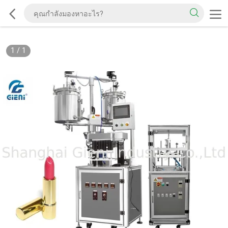
1
/
1